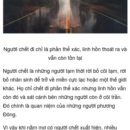
Người chết đi chỉ là phần thể xác, linh hồn thoát ra và
vẫn còn tồn tại
Người chết là những người tạm thời rời bỏ cõi tạm, rời
bỏ nhân sinh để trở về miền cực lạc hoặc một thế giới
khác. Họ chỉ chết đi phần thể xác nhưng linh hồn vẫn
còn đó và sát cánh bên những người còn ở cõi trần.
Đó chính là quan niệm của những người phương
Đông.
Vì vậy khi nằm mơ có người chết xuất hiện, nhiều