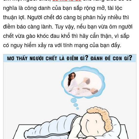
nghĩa là công danh của bạn sắp rộng mở, tài lộc
thuận lợi. Người chết đó càng bị phân hủy nhiều thì
điềm báo càng lành. Tuy vậy, nếu bạn vừa ôm người
chết vừa gào khóc đau khổ thì hãy cẩn thận, vì sắp
có nguy hiểm xảy ra với tính mạng của bạn đấy.