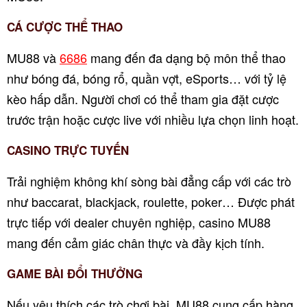
CÁ CƯỢC THỂ THAO
MU88 và
6686
mang đến đa dạng bộ môn thể thao
như bóng đá, bóng rổ, quần vợt, eSports… với tỷ lệ
kèo hấp dẫn. Người chơi có thể tham gia đặt cược
trước trận hoặc cược live với nhiều lựa chọn linh hoạt.
CASINO TRỰC TUYẾN
Trải nghiệm không khí sòng bài đẳng cấp với các trò
như baccarat, blackjack, roulette, poker… Được phát
trực tiếp với dealer chuyên nghiệp, casino MU88
mang đến cảm giác chân thực và đầy kịch tính.
GAME BÀI ĐỔI THƯỞNG
Nếu yêu thích các trò chơi bài, MU88 cung cấp hàng