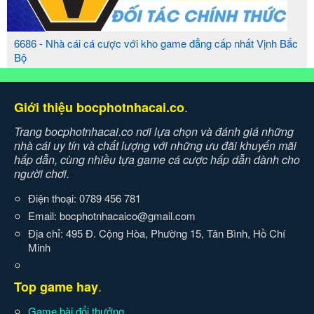
6686 - Nhà cái cá cược với kho game đẳng cấp nhất Vịnh Bắc
Bộ
.
Giới thiệu bocphotnhacai.co
Trang bocphotnhacai.co nơi lựa chọn và đánh giá những
nhà cái uy tín và chất lượng với những ưu đãi khuyến mãi
hấp dẫn, cùng nhiều tựa game cá cược hấp dẫn dành cho
người chơi.
Điện thoại: 0789 456 781
Email:
bocphotnhacaico@gmail.com
Địa chỉ: 495 Đ. Cộng Hòa, Phường 15, Tân Bình, Hồ Chí
Minh
.
Top game hay
Game bài đổi thưởng