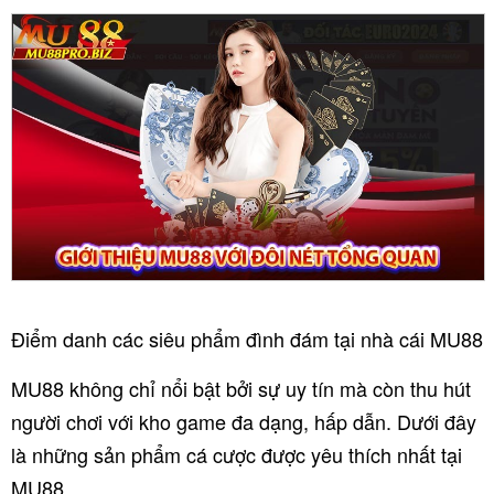
Điểm danh các siêu phẩm đình đám tại nhà cái MU88
MU88 không chỉ nổi bật bởi sự uy tín mà còn thu hút
người chơi với kho game đa dạng, hấp dẫn. Dưới đây
là những sản phẩm cá cược được yêu thích nhất tại
MU88.