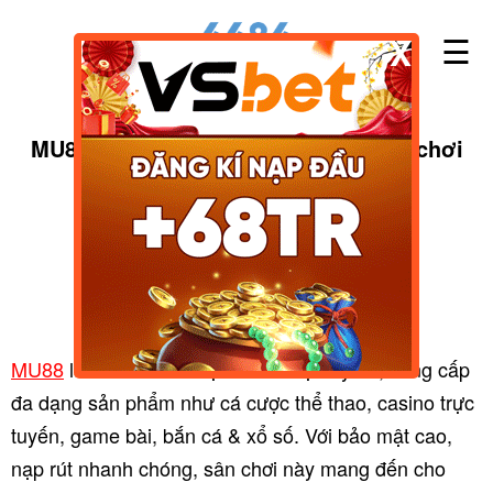
☰
X
Home
>
Review nhà cái
MU88 - Nhà cái tích hợp đa dạng trò chơi
giải trí hấp dẫn
Review nhà cái
|
18/02/2025
by
nhà cái uy tín
✚ ĐĂNG KÝ 6686
✍ ĐĂNG NHẬP 6686
MU88
là nhà cái cá cược online cực uy tín, cung cấp
đa dạng sản phẩm như cá cược thể thao, casino trực
tuyến, game bài, bắn cá & xổ số. Với bảo mật cao,
nạp rút nhanh chóng, sân chơi này mang đến cho