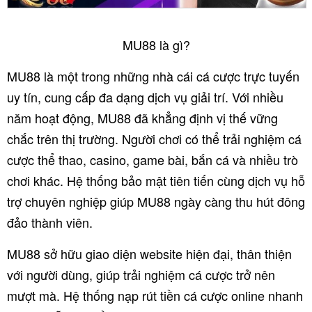
MU88 là gì?
MU88 là một trong những nhà cái cá cược trực tuyến
uy tín, cung cấp đa dạng dịch vụ giải trí. Với nhiều
năm hoạt động, MU88 đã khẳng định vị thế vững
chắc trên thị trường. Người chơi có thể trải nghiệm cá
cược thể thao, casino, game bài, bắn cá và nhiều trò
chơi khác. Hệ thống bảo mật tiên tiến cùng dịch vụ hỗ
trợ chuyên nghiệp giúp MU88 ngày càng thu hút đông
đảo thành viên.
MU88 sở hữu giao diện website hiện đại, thân thiện
với người dùng, giúp trải nghiệm cá cược trở nên
mượt mà. Hệ thống nạp rút tiền cá cược online nhanh